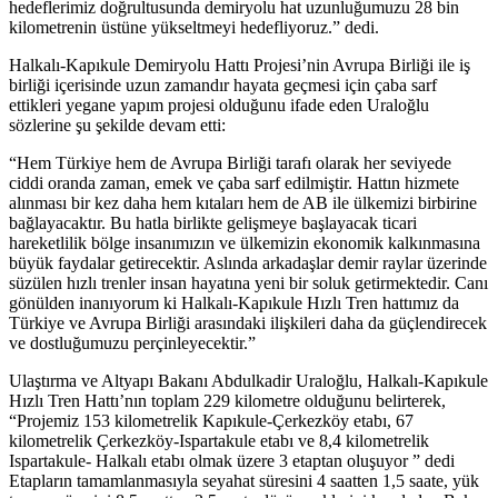
hedeflerimiz doğrultusunda demiryolu hat uzunluğumuzu 28 bin
kilometrenin üstüne yükseltmeyi hedefliyoruz.” dedi.
Halkalı-Kapıkule Demiryolu Hattı Projesi’nin Avrupa Birliği ile iş
birliği içerisinde uzun zamandır hayata geçmesi için çaba sarf
ettikleri yegane yapım projesi olduğunu ifade eden Uraloğlu
sözlerine şu şekilde devam etti:
“Hem Türkiye hem de Avrupa Birliği tarafı olarak her seviyede
ciddi oranda zaman, emek ve çaba sarf edilmiştir. Hattın hizmete
alınması bir kez daha hem kıtaları hem de AB ile ülkemizi birbirine
bağlayacaktır. Bu hatla birlikte gelişmeye başlayacak ticari
hareketlilik bölge insanımızın ve ülkemizin ekonomik kalkınmasına
büyük faydalar getirecektir. Aslında arkadaşlar demir raylar üzerinde
süzülen hızlı trenler insan hayatına yeni bir soluk getirmektedir. Canı
gönülden inanıyorum ki Halkalı-Kapıkule Hızlı Tren hattımız da
Türkiye ve Avrupa Birliği arasındaki ilişkileri daha da güçlendirecek
ve dostluğumuzu perçinleyecektir.”
​Ulaştırma ve Altyapı Bakanı Abdulkadir Uraloğlu, Halkalı-Kapıkule
Hızlı Tren Hattı’nın toplam 229 kilometre olduğunu belirterek,
“Projemiz 153 kilometrelik Kapıkule-Çerkezköy etabı, 67
kilometrelik Çerkezköy-Ispartakule etabı ve 8,4 kilometrelik
Ispartakule- Halkalı etabı olmak üzere 3 etaptan oluşuyor ” dedi
Etapların tamamlanmasıyla seyahat süresini 4 saatten 1,5 saate, yük