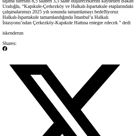
taşıma süresini 8,5 saatten 3,5 saate düşüreceklerini kaydeden Bakan
Uraloğlu, “Kapıkule-Çerkezköy ve Halkalı-Ispartakule etaplarındaki
çalışmalarımızı 2025 yılı sonunda tamamlamayı hedefliyoruz
Halkalı-Ispartakule tamamlandığında İstanbul’u Halkalı
İstasyonu’ndan Çerkezköy-Kapıkule Hattına entegre edecek ” dedi
​iskenderun
Shares: