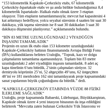
“153 kilometrelik Kapıkule-Çerkezköy etabı, 67 kilometrelik
Çerkezköy-Ispartakule etabı ve şu anda birlikte bulunduğumuz 8,4
kilometrelik Ispartakule- Halkalı etabı olmak üzere 3 etaptan
oluşuyor. Tüm etapların tamamlanmasıyla; mevcut hat kapasitesini 4
kat arttırmayı hedefliyor, yolcu seyahat süresinin 4 saatten bir saat 30
dakikaya, yük taşıma süresinin ise 8 saat 30 dakikadan 3 saat 30
dakikaya düşmesini planlıyoruz.” açıklamasında bulundu.
“BİN 83 METRE UZUNLUĞUNDAKİ 2 VİYADÜĞÜN
İNŞASINI TAMAMLADIK”
Projenin en uzun ilk etabı olan 153 kilometre uzunluğundaki
Kapıkule-Çerkezköy hattının finansmanında Avrupa Birliği Fonu
(İPA) kullandıklarını belirten Uraloğlu, “Toprak, kazı ve dolgu
çalışmalarını tamamlama aşamasındayız. Toplam bin 83 metre
uzunluğundaki 2 adet viyadüğün inşasını tamamladık. 8 adet aç
kapa tünelinin 6’sını bitirdik, 2’sinin çalışmaları sürüyor. 32
demiryolu köprünün 25’ni, 52 altgeçidin 49’unu, 62 üstgeçitten
48’ini ve 181 menfezden 162 sini tamamlayarak proje kapsamındaki
sanat yapılarının büyük çoğunluğunu da bitirdik.” dedi.
“KAPIKULE-ÇERKEZKÖY ETABINDA YÜZDE 88 FİZİKİ
İLERLEME SAĞLADIK“
Uraloğlu, proje kapsamında Babaeski, Lüleburgaz, Büyükkarıştıran,
Kapıkule olmak üzere 4 yeni istasyon binasının da inşa edildiğini
belirterek “Mevcutta zaten bulunan Çerkezköy Yük İstasyonu ve