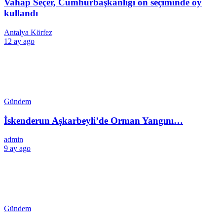
Vahap Seçer, Cumhurbaşkanlığı ön seçiminde oy
kullandı
Antalya Körfez
12 ay ago
Gündem
İskenderun Aşkarbeyli’de Orman Yangını…
admin
9 ay ago
Gündem