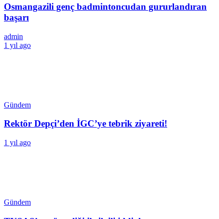
Osmangazili genç badmintoncudan gururlandıran
başarı
admin
1 yıl ago
Gündem
Rektör Depçi’den İGC’ye tebrik ziyareti!
1 yıl ago
Gündem