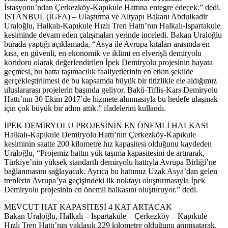
İstasyonu’ndan Çerkezköy-Kapıkule Hattına entegre edecek.” dedi.
İSTANBUL (İGFA) – Ulaştırma ve Altyapı Bakanı Abdulkadir
Uraloğlu, Halkalı-Kapıkule Hızlı Tren Hattı’nın Halkalı-Ispartakule
kesiminde devam eden çalışmaları yerinde inceledi. Bakan Uraloğlu
burada yaptığı açıklamada, “Asya ile Avrupa kıtaları arasında en
kısa, en güvenli, en ekonomik ve iklimi en elverişli demiryolu
koridoru olarak değerlendirilen İpek Demiryolu projesinin hayata
geçmesi, bu hatta taşımacılık faaliyetlerinin en etkin şekilde
gerçekleştirilmesi de bu kapsamda büyük bir titizlikle ele aldığımız
uluslararası projelerin başında geliyor. Bakü-Tiflis-Kars Demiryolu
Hattı’nın 30 Ekim 2017’de hizmete alınmasıyla bu hedefe ulaşmak
için çok büyük bir adım attık.” ifadelerini kullandı.
İPEK DEMİRYOLU PROJESİNİN EN ÖNEMLİ HALKASI
Halkalı-Kapıkule Demiryolu Hattı’nın Çerkezköy-Kapıkule
kesiminin saatte 200 kilometre hız kapasitesi olduğunu kaydeden
Uraloğlu, “Projemiz hattın yük taşıma kapasitesini de artırarak,
Türkiye’nin yüksek standartlı demiryolu hattıyla Avrupa Birliği’ne
bağlanmasını sağlayacak. Ayrıca bu hattımız Uzak Asya’dan gelen
trenlerin Avrupa’ya geçişindeki ilk noktayı oluşturmasıyla İpek
Demiryolu projesinin en önemli halkasını oluşturuyor.” dedi.
MEVCUT HAT KAPASİTESİ 4 KAT ARTACAK
Bakan Uraloğlu, Halkalı – Ispartakule – Çerkezköy – Kapıkule
Hızlı Tren Hattı’nın yaklaşık 229 kilometre olduğunu anımsatarak,