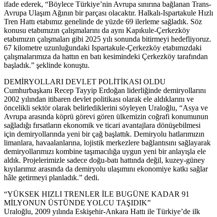
ifade ederek, “Böylece Türkiye’nin Avrupa sınırına bağlanan Trans-
Avrupa Ulaşım Ağının bir parçası olacaktır. Halkalı-Ispartakule Hızlı
Tren Hattı etabımız genelinde de yüzde 69 ilerleme sağladık. Söz
konusu etabımızın çalışmalarını da aynı Kapıkule-Çerkezköy
etabımızın çalışmaları gibi 2025 yılı sonunda bitirmeyi hedefliyoruz.
67 kilometre uzunluğundaki Ispartakule-Çerkezköy etabımızdaki
çalışmalarımıza da hattın en batı kesimindeki Çerkezköy tarafından
başladık.” şeklinde konuştu.
DEMİRYOLLARI DEVLET POLİTİKASI OLDU
Cumhurbaşkanı Recep Tayyip Erdoğan liderliğinde demiryollarını
2002 yılından itibaren devlet politikası olarak ele aldıklarını ve
öncelikli sektör olarak belirlediklerini söyleyen Uraloğlu, “Asya ve
Avrupa arasında köprü görevi gören ülkemizin coğrafi konumunun
sağladığı fırsatların ekonomik ve ticari avantajlara dönüşebilmesi
için demiryollarında yeni bir çağ başlattık. Demiryolu hatlarımızın
limanlara, havaalanlarına, lojistik merkezlere bağlantısını sağlayarak
demiryollarımızı kombine taşımacılığa uygun yeni bir anlayışla ele
aldık. Projelerimizle sadece doğu-batı hattında değil, kuzey-güney
kıyılarımız arasında da demiryolu ulaşımını ekonomiye katkı sağlar
hâle getirmeyi planladık.” dedi.
“YÜKSEK HIZLI TRENLER İLE BUGÜNE KADAR 91
MİLYONUN ÜSTÜNDE YOLCU TAŞIDIK”
Uraloğlu, 2009 yılında Eskişehir-Ankara Hattı ile Türkiye’de ilk