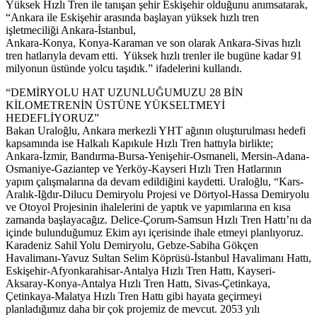
Yüksek Hızlı Tren ile tanışan şehir Eskişehir olduğunu anımsatarak,
“Ankara ile Eskişehir arasında başlayan yüksek hızlı tren
işletmeciliği Ankara-İstanbul,
Ankara-Konya, Konya-Karaman ve son olarak Ankara-Sivas hızlı
tren hatlarıyla devam etti. Yüksek hızlı trenler ile bugüne kadar 91
milyonun üstünde yolcu taşıdık.” ifadelerini kullandı.
“DEMİRYOLU HAT UZUNLUĞUMUZU 28 BİN
KİLOMETRENİN ÜSTÜNE YÜKSELTMEYİ
HEDEFLİYORUZ”
Bakan Uraloğlu, Ankara merkezli YHT ağının oluşturulması hedefi
kapsamında ise Halkalı Kapıkule Hızlı Tren hattıyla birlikte;
Ankara-İzmir, Bandırma-Bursa-Yenişehir-Osmaneli, Mersin-Adana-
Osmaniye-Gaziantep ve Yerköy-Kayseri Hızlı Tren Hatlarının
yapım çalışmalarına da devam edildiğini kaydetti. Uraloğlu, “Kars-
Aralık-Iğdır-Dilucu Demiryolu Projesi ve Dörtyol-Hassa Demiryolu
ve Otoyol Projesinin ihalelerini de yaptık ve yapımlarına en kısa
zamanda başlayacağız. Delice-Çorum-Samsun Hızlı Tren Hattı’nı da
içinde bulunduğumuz Ekim ayı içerisinde ihale etmeyi planlıyoruz.
Karadeniz Sahil Yolu Demiryolu, Gebze-Sabiha Gökçen
Havalimanı-Yavuz Sultan Selim Köprüsü-İstanbul Havalimanı Hattı,
Eskişehir-Afyonkarahisar-Antalya Hızlı Tren Hattı, Kayseri-
Aksaray-Konya-Antalya Hızlı Tren Hattı, Sivas-Çetinkaya,
Çetinkaya-Malatya Hızlı Tren Hattı gibi hayata geçirmeyi
planladığımız daha bir çok projemiz de mevcut. 2053 yılı