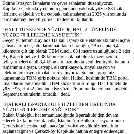
Edirne İstasyon Binaların ve çevre sahalarını düzenliyoruz.
Kapıkule-Çerkezköy etabının genelinde yaklaşık yüzde 88 fiziki
ilerleme sağladık ve bu etaptaki çalışmalarımızı 2025 yılı sonunda
tamamlamayı hedefliyoruz.” ifadelerini kullandı.
“HAT-1 TÜNELİNDE YÜZDE 96, HAT -2 TÜNELİNDE
YÜZDE 76 İLERLEME KAYDETTİK”
Geçen yıl temmuz ayında Halkalı-Ispartakule etabındaki tünel açma
çalışmalarını başlattıklarını hatırlatan Uraloğlu, “Bu etapta 6,4
kilometre çift tüp olarak TBM tüneli, 634 metre uzunluğunda 2 adet
Aç-Kapa tünel ve 1,38 kilometre açık hat olmak üzere zemin
iyileştirmeleri dâhil 8,4 kilometre uzunlukta yeni demiryolu hattının
tamamının altyapı, üstyapı, elektrifikasyon, sinyalizasyon ve
telekomünikasyon imalatlarını yapıyoruz. Şu anda projemiz
kapsamında TBM giriş noktası olan Halkalı kesiminde TBM portal
imalatlarını tamamladık. TBM kazılarının sürdüğü Hat-1 tünelinde
yüzde 96, Hat -2 tünelinde ise yüzde 76 oranında ilerleme kaydettik.
Segment üretimlerini bitirdik.” dedi.
“HALKALI-ISPARTAKULE HIZLI TREN HATTI’NDA
YÜZDE 69 İLERLEME SAĞLADIK”
Bakan Uraloğlu, hat tamamlandığında Ispartakule’den devam
edecek 67 kilometrelik hatla, İstanbul’un Halkalı İstasyonu’ndan
Çerkezköy ilçesine bağlanacağını, yolcu ve yük hizmetlerinin
sağlanacağını ve Çerkezköy-Kapıkule hattına entegre edileceğini