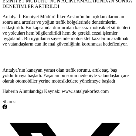
EMNİYET MÜDÜRÜ’NÜN AÇIKLAMALARINDAN SONRA
DENETİMLER ARTIRILDI
Antalya İl Emniyet Müdürü İlker Arslan’ın bu açıklamalarından
sonra ana arterler ve yoğun trafik bölgelerinde denetimlerini
sıklaştırıldı. Bu kapsamda durdurulan kasksız motosiklet sürücüleri
ve yolcuları hem bilgilendirildi hem de gerekli cezai işlemler
uygulandı. Bu uygulama sayesinde motosiklet kazalarını azaltmak
ve vatandaşların can ile mal güvenliğinin korunması hedefleniyor.
​Antalya’nın kanayan yarası olan trafik sorunu, artık saç, baş
yoldurtmaya başladı. Yaşanan bu sorun nedeniyle vatandaşlar çare
olarak otomobiller yerine motosikletlere yönelmeye başladı
​Haberin Alıntılandığı Kaynak: www.antalyakorfez.com
Shares: