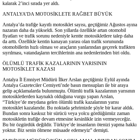
kalarak 2’inci sırada yer aldı.
ANTALYA’DA MOTOSİKLETE RAĞBET BÜYÜK
Antalya’da trafiğe kayıtlı motosiklet sayısı, geçtiğimiz Ağustos ayına
nazaran daha da yükseldi. Son yıllarda özellikle artan otomobil
fiyatları ve trafik sorunu nedeniyle kentte motosikletlere talep daha
da arttı. Özellikle kentin kanayan yarası olan trafik sorununda
otomobillerin hızlı olması ve araçların yanlarından geçerek trafikten
sıyrılması, vatandaşların tercihlerinin ana nedenlerinden biri oldu.
ÖLÜMLÜ TRAFİK KAZALARININ YARISININ
MOTOSİKLET KAZASI
Antalya İl Emniyet Müdürü İlker Arslan geçtiğimiz Eylül ayında
Antalya Gazeteciler Cemiyeti’nde basın mensupları ile bir araya
gelip açıklamalarda bulunmuştu. Ölümlü trafik kazalarının yarısının
motosikletlerden kaynaklı olduğuna vurgu yapan Arslan,
“Türkiye’de meydana gelen ölümlü trafik kazalarının yarısı
motosiklet kazalarıdır. Bu noktada şehrimizde şöyle bir karar aldık.
Bundan sonra kasksız bir sürücü veya yolcu gördüğümüz zaman
motosikletin trafiğe devam etmesine kesinlikle izin vermeyeceğiz.
Bu bir özgürdük değildir. Türkiye’de insanların ötenizi yapma hakkı
yoktur. Biz senin ölmene müsaade edemeyiz” demişti.