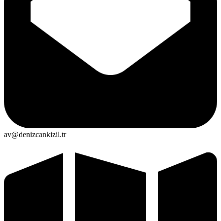
av@denizcankizil.tr