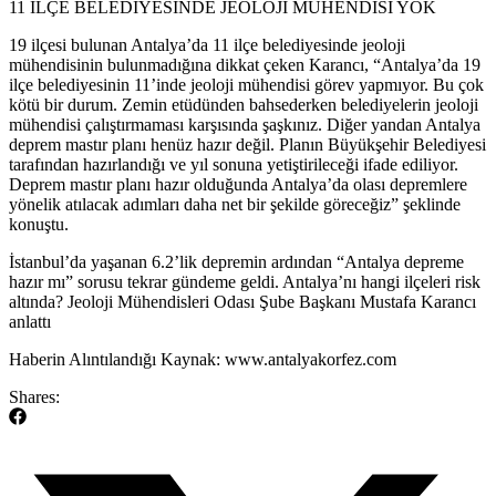
11 İLÇE BELEDİYESİNDE JEOLOJİ MÜHENDİSİ YOK
19 ilçesi bulunan Antalya’da 11 ilçe belediyesinde jeoloji
mühendisinin bulunmadığına dikkat çeken Karancı, “Antalya’da 19
ilçe belediyesinin 11’inde jeoloji mühendisi görev yapmıyor. Bu çok
kötü bir durum. Zemin etüdünden bahsederken belediyelerin jeoloji
mühendisi çalıştırmaması karşısında şaşkınız. Diğer yandan Antalya
deprem mastır planı henüz hazır değil. Planın Büyükşehir Belediyesi
tarafından hazırlandığı ve yıl sonuna yetiştirileceği ifade ediliyor.
Deprem mastır planı hazır olduğunda Antalya’da olası depremlere
yönelik atılacak adımları daha net bir şekilde göreceğiz” şeklinde
konuştu.
​İstanbul’da yaşanan 6.2’lik depremin ardından “Antalya depreme
hazır mı” sorusu tekrar gündeme geldi. Antalya’nı hangi ilçeleri risk
altında? Jeoloji Mühendisleri Odası Şube Başkanı Mustafa Karancı
anlattı
​Haberin Alıntılandığı Kaynak: www.antalyakorfez.com
Shares: