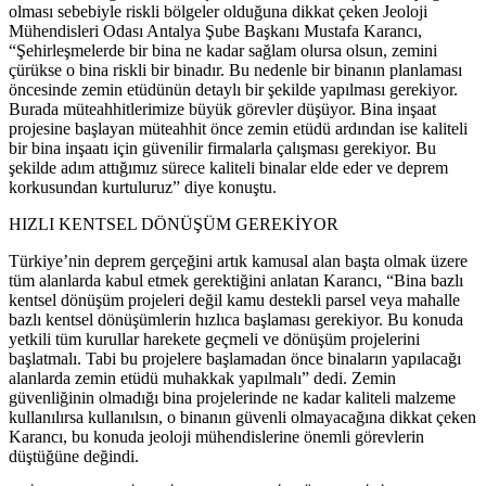
olması sebebiyle riskli bölgeler olduğuna dikkat çeken Jeoloji
Mühendisleri Odası Antalya Şube Başkanı Mustafa Karancı,
“Şehirleşmelerde bir bina ne kadar sağlam olursa olsun, zemini
çürükse o bina riskli bir binadır. Bu nedenle bir binanın planlaması
öncesinde zemin etüdünün detaylı bir şekilde yapılması gerekiyor.
Burada müteahhitlerimize büyük görevler düşüyor. Bina inşaat
projesine başlayan müteahhit önce zemin etüdü ardından ise kaliteli
bir bina inşaatı için güvenilir firmalarla çalışması gerekiyor. Bu
şekilde adım attığımız sürece kaliteli binalar elde eder ve deprem
korkusundan kurtuluruz” diye konuştu.
HIZLI KENTSEL DÖNÜŞÜM GEREKİYOR
Türkiye’nin deprem gerçeğini artık kamusal alan başta olmak üzere
tüm alanlarda kabul etmek gerektiğini anlatan Karancı, “Bina bazlı
kentsel dönüşüm projeleri değil kamu destekli parsel veya mahalle
bazlı kentsel dönüşümlerin hızlıca başlaması gerekiyor. Bu konuda
yetkili tüm kurullar harekete geçmeli ve dönüşüm projelerini
başlatmalı. Tabi bu projelere başlamadan önce binaların yapılacağı
alanlarda zemin etüdü muhakkak yapılmalı” dedi. Zemin
güvenliğinin olmadığı bina projelerinde ne kadar kaliteli malzeme
kullanılırsa kullanılsın, o binanın güvenli olmayacağına dikkat çeken
Karancı, bu konuda jeoloji mühendislerine önemli görevlerin
düştüğüne değindi.