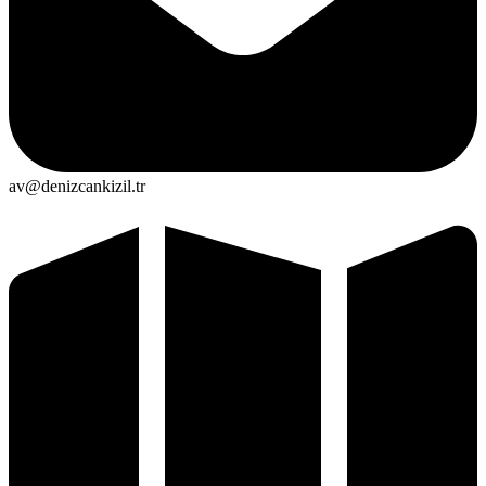
av@denizcankizil.tr