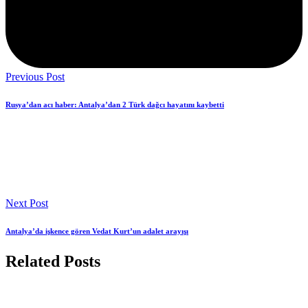
Previous Post
Rusya’dan acı haber: Antalya’dan 2 Türk dağcı hayatını kaybetti
Next Post
Antalya’da işkence gören Vedat Kurt’un adalet arayışı
Related Posts