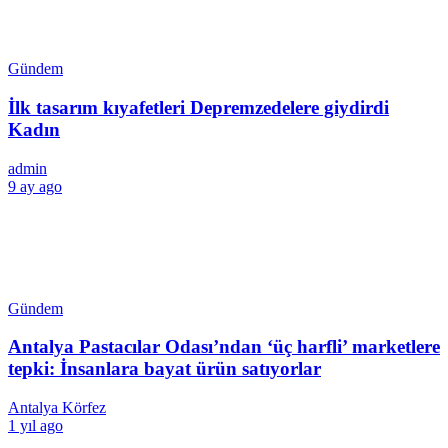
Gündem
İlk tasarım kıyafetleri Depremzedelere giydirdi
Kadın
admin
9 ay ago
Gündem
Antalya Pastacılar Odası’ndan ‘üç harfli’ marketlere
tepki: İnsanlara bayat ürün satıyorlar
Antalya Körfez
1 yıl ago