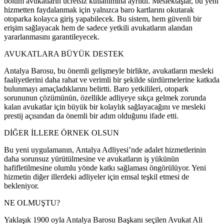
bölüm avukatların ücretsiz kullanımına ayrıldı. Meslektaşlar, bu yeni
hizmetten faydalanmak için yalnızca baro kartlarını okutarak
otoparka kolayca giriş yapabilecek. Bu sistem, hem güvenli bir
erişim sağlayacak hem de sadece yetkili avukatların alandan
yararlanmasını garantileyecek.
AVUKATLARA BÜYÜK DESTEK
Antalya Barosu, bu önemli gelişmeyle birlikte, avukatların mesleki
faaliyetlerini daha rahat ve verimli bir şekilde sürdürmelerine katkıda
bulunmayı amaçladıklarını belirtti. Baro yetkilileri, otopark
sorununun çözümünün, özellikle adliyeye sıkça gelmek zorunda
kalan avukatlar için büyük bir kolaylık sağlayacağını ve mesleki
prestij açısından da önemli bir adım olduğunu ifade etti.
DİĞER İLLERE ÖRNEK OLSUN
Bu yeni uygulamanın, Antalya Adliyesi’nde adalet hizmetlerinin
daha sorunsuz yürütülmesine ve avukatların iş yükünün
hafifletilmesine olumlu yönde katkı sağlaması öngörülüyor. Yeni
hizmetin diğer illerdeki adliyeler için emsal teşkil etmesi de
bekleniyor.
NE OLMUŞTU?
Yaklaşık 1900 oyla Antalya Barosu Başkanı seçilen Avukat Ali