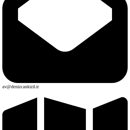
av@denizcankizil.tr