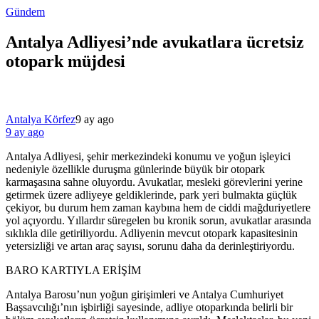
Gündem
Antalya Adliyesi’nde avukatlara ücretsiz
otopark müjdesi
Antalya Körfez
9 ay ago
9 ay ago
Antalya Adliyesi, şehir merkezindeki konumu ve yoğun işleyici
nedeniyle özellikle duruşma günlerinde büyük bir otopark
karmaşasına sahne oluyordu. Avukatlar, mesleki görevlerini yerine
getirmek üzere adliyeye geldiklerinde, park yeri bulmakta güçlük
çekiyor, bu durum hem zaman kaybına hem de ciddi mağduriyetlere
yol açıyordu. Yıllardır süregelen bu kronik sorun, avukatlar arasında
sıklıkla dile getiriliyordu. Adliyenin mevcut otopark kapasitesinin
yetersizliği ve artan araç sayısı, sorunu daha da derinleştiriyordu.
BARO KARTIYLA ERİŞİM
Antalya Barosu’nun yoğun girişimleri ve Antalya Cumhuriyet
Başsavcılığı’nın işbirliği sayesinde, adliye otoparkında belirli bir