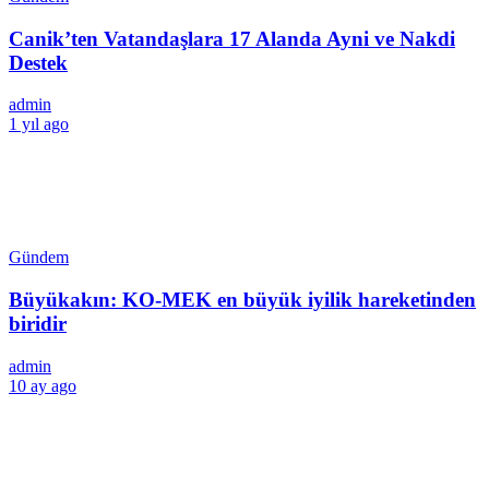
Canik’ten Vatandaşlara 17 Alanda Ayni ve Nakdi
Destek
admin
1 yıl ago
Gündem
Büyükakın: KO-MEK en büyük iyilik hareketinden
biridir
admin
10 ay ago