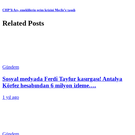
CHP’li Arı, emeklilerin prim krizini Meclis’e taşıdı
Related Posts
Gündem
Sosyal medyada Ferdi Tayfur kasırgası! Antalya
Körfez hesabından 6 milyon izleme….
1 yıl ago
Gündem