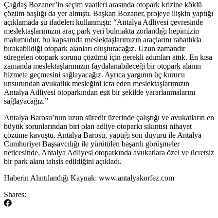
Çağdaş Bozaner’in seçim vaatleri arasında otopark krizine köklü
çözüm başlığı da yer almıştı. Başkan Bozaner, projeye ilişkin yaptığı
açıklamada şu ifadeleri kullanmıştı: “Antalya Adliyesi çevresinde
meslektaşlarımızın araç park yeri bulmakta zorlandığı hepimizin
malumudur. bu kapsamda meslektaşlarımızın araçlarını rahatlıkla
bırakabildiği otopark alanları oluşturacağız. Uzun zamandır
süregelen otopark sorunu çözümü için gerekli adımları attık. En kısa
zamanda meslektaşlarımızın faydalanabileceği bir otopark alanın
hizmete geçmesini sağlayacağız. Ayrıca yargının üç kurucu
unsurundan avukatlık mesleğini icra eden meslektaşlarımızın
Antalya Adliyesi otoparkından eşit bir şekilde yararlanmalarını
sağlayacağız.”
​Antalya Barosu’nun uzun süredir üzerinde çalıştığı ve avukatların en
büyük sorunlarından biri olan adliye otoparkı sıkıntısı nihayet
çözüme kavuştu. Antalya Barosu, yaptığı son duyuru ile Antalya
Cumhuriyet Başsavcılığı ile yürütülen başarılı görüşmeler
neticesinde, Antalya Adliyesi otoparkında avukatlara özel ve ücretsiz
bir park alanı tahsis edildiğini açıkladı.
​Haberin Alıntılandığı Kaynak: www.antalyakorfez.com
Shares: