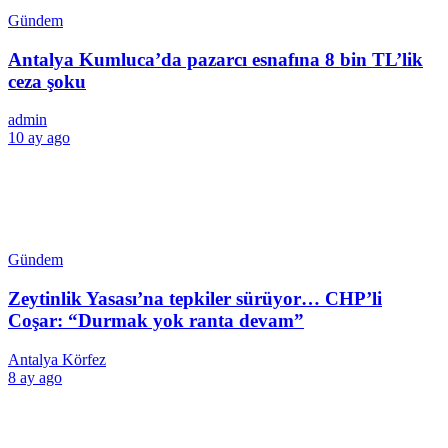
Gündem
Antalya Kumluca’da pazarcı esnafına 8 bin TL’lik
ceza şoku
admin
10 ay ago
Gündem
Zeytinlik Yasası’na tepkiler sürüyor… CHP’li
Coşar: “Durmak yok ranta devam”
Antalya Körfez
8 ay ago