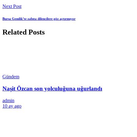
Next Post
Bursa Gemlik’te zabıta dilencilere göz açtırmıyor
Related Posts
Gündem
Naşit Özcan son yolculuğuna uğurlandı
admin
10 ay ago