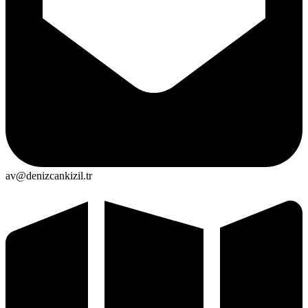
av@denizcankizil.tr