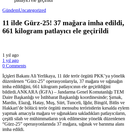
patlayıcı ele geçirildi
Gündem
Uncategorized
11 ilde Gürz-25! 37 mağara imha edildi,
661 kilogram patlayıcı ele geçirildi
1 yıl ago
1 yıl ago
0 Comments
İçişleri Bakanı Ali Yerlikaya, 11 ilde terör örgütü PKK’ya yönelik
düzenlenen “Gürz-25” operasyonlarıyla, 37 mağara ve sığınağın
imha edildiğini, 661 kilogram patlayıcının ele geçirildiğini
bildirdi.ANKARA (İGFA) – Jandarma Genel Komutanlığı TEM
Daire Başkanlığı ve İstihbarat Başkanlığı koordinesinde; Şırnak,
Mardin, Elazığ, Hatay, Muş, Siirt, Tunceli, Iğdır, Bingöl, Bitlis ve
Hakkari’de bölücü terör örgütü mensubu teröristlerin kırsalda eylem
yapmak amacıyla mağara ve sığınaklara sakladıkları patlayıcıların,
çeşitli silah ve mühimmatların yok edilmesine yönelik düzenlenen
“Gürz-25” operasyonlarında 37 mağara, sığınak ve barınma alanı
imha edildi.