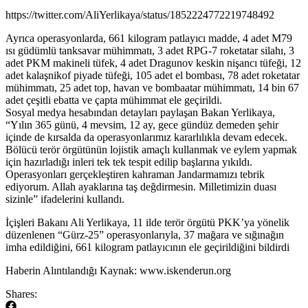
https://twitter.com/AliYerlikaya/status/1852224772219748492
Ayrıca operasyonlarda, 661 kilogram patlayıcı madde, 4 adet M79
ısı güdümlü tanksavar mühimmatı, 3 adet RPG-7 roketatar silahı, 3
adet PKM makineli tüfek, 4 adet Dragunov keskin nişancı tüfeği, 12
adet kalaşnikof piyade tüfeği, 105 adet el bombası, 78 adet roketatar
mühimmatı, 25 adet top, havan ve bombaatar mühimmatı, 14 bin 67
adet çeşitli ebatta ve çapta mühimmat ele geçirildi.
Sosyal medya hesabından detayları paylaşan Bakan Yerlikaya,
“Yılın 365 günü, 4 mevsim, 12 ay, gece gündüz demeden şehir
içinde de kırsalda da operasyonlarımız kararlılıkla devam edecek.
Bölücü terör örgütünün lojistik amaçlı kullanmak ve eylem yapmak
için hazırladığı inleri tek tek tespit edilip başlarına yıkıldı.
Operasyonları gerçekleştiren kahraman Jandarmamızı tebrik
ediyorum. Allah ayaklarına taş değdirmesin. Milletimizin duası
sizinle” ifadelerini kullandı.
​İçişleri Bakanı Ali Yerlikaya, 11 ilde terör örgütü PKK’ya yönelik
düzenlenen “Gürz-25” operasyonlarıyla, 37 mağara ve sığınağın
imha edildiğini, 661 kilogram patlayıcının ele geçirildiğini bildirdi
​Haberin Alıntılandığı Kaynak: www.iskenderun.org
Shares: