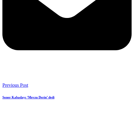
Previous Post
Soner Kabadayı ‘Mevzu Derin’ dedi