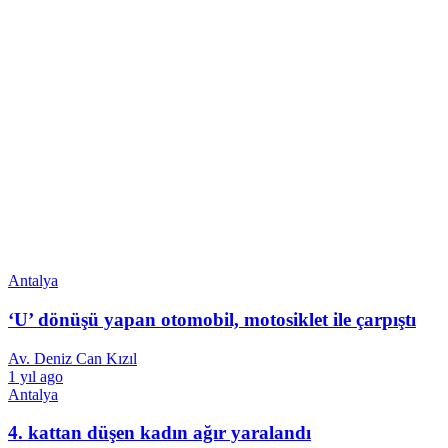
Antalya
‘U’ dönüşü yapan otomobil, motosiklet ile çarpıştı
Av. Deniz Can Kızıl
1 yıl ago
Antalya
4. kattan düşen kadın ağır yaralandı