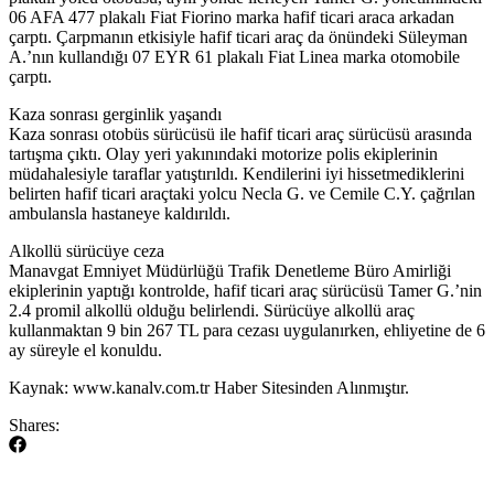
06 AFA 477 plakalı Fiat Fiorino marka hafif ticari araca arkadan
çarptı. Çarpmanın etkisiyle hafif ticari araç da önündeki Süleyman
A.’nın kullandığı 07 EYR 61 plakalı Fiat Linea marka otomobile
çarptı.
Kaza sonrası gerginlik yaşandı
Kaza sonrası otobüs sürücüsü ile hafif ticari araç sürücüsü arasında
tartışma çıktı. Olay yeri yakınındaki motorize polis ekiplerinin
müdahalesiyle taraflar yatıştırıldı. Kendilerini iyi hissetmediklerini
belirten hafif ticari araçtaki yolcu Necla G. ve Cemile C.Y. çağrılan
ambulansla hastaneye kaldırıldı.
Alkollü sürücüye ceza
Manavgat Emniyet Müdürlüğü Trafik Denetleme Büro Amirliği
ekiplerinin yaptığı kontrolde, hafif ticari araç sürücüsü Tamer G.’nin
2.4 promil alkollü olduğu belirlendi. Sürücüye alkollü araç
kullanmaktan 9 bin 267 TL para cezası uygulanırken, ehliyetine de 6
ay süreyle el konuldu.
Kaynak: www.kanalv.com.tr Haber Sitesinden Alınmıştır.
Shares: