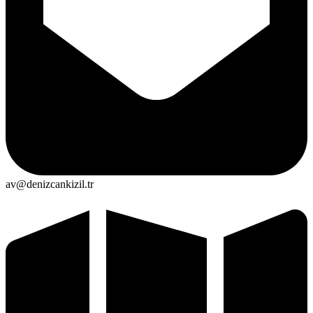
av@denizcankizil.tr