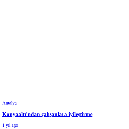
Antalya
Konyaaltı’ndan çalışanlara iyileştirme
1 yıl ago